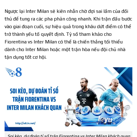
Ngược lại Inter Milan sẽ kiên nhẫn chờ đợi sai lầm của đối
thủ để tung ra các pha phản công nhanh. Khi trận đấu bước
vào giai đoạn cuối, sự hiệu quả trong khâu dứt điểm có thể
trở thành yếu tố quyết định. Tỷ số tham khảo cho
Fiorentina vs Inter Milan có thể là chiến thắng tối thiểu
dành cho Inter Milan hoặc một trận hòa nếu đội chủ nhà
tận dụng tốt cơ hội.
Soi kèo, dự đoán tỉ số trận Fiorentina vs Inter Milan khách quan