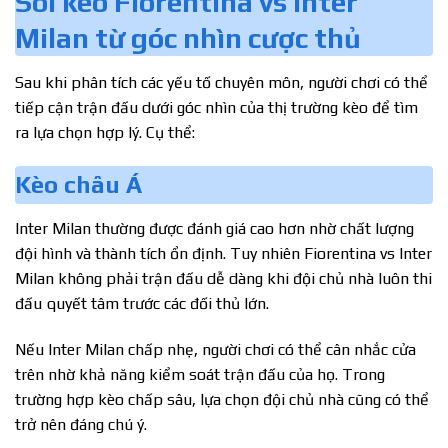
Soi kèo Fiorentina vs Inter
Milan từ góc nhìn cược thủ
Sau khi phân tích các yếu tố chuyên môn, người chơi có thể
tiếp cận trận đấu dưới góc nhìn của thị trường kèo để tìm
ra lựa chọn hợp lý. Cụ thể:
Kèo châu Á
Inter Milan thường được đánh giá cao hơn nhờ chất lượng
đội hình và thành tích ổn định. Tuy nhiên Fiorentina vs Inter
Milan không phải trận đấu dễ dàng khi đội chủ nhà luôn thi
đấu quyết tâm trước các đối thủ lớn.
Nếu Inter Milan chấp nhẹ, người chơi có thể cân nhắc cửa
trên nhờ khả năng kiểm soát trận đấu của họ. Trong
trường hợp kèo chấp sâu, lựa chọn đội chủ nhà cũng có thể
trở nên đáng chú ý.