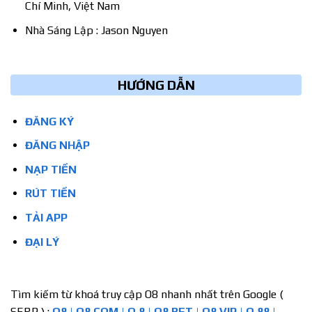
Chí Minh, Việt Nam
Nhà Sáng Lập : Jason Nguyen
HƯỚNG DẪN
ĐĂNG KÝ
ĐĂNG NHẬP
NẠP TIỀN
RÚT TIỀN
TẢI APP
ĐẠI LÝ
Tìm kiếm từ khoá truy cập O8 nhanh nhất trên Google (
SERP ) :
O8 | O8.COM | O 8 | O8 BET | O8 VIP | O 88 |