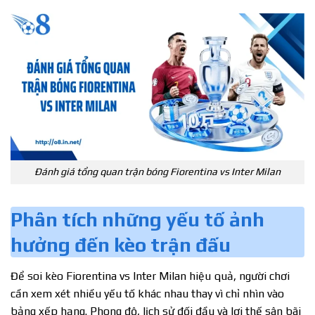
Đánh giá tổng quan trận bóng Fiorentina vs Inter Milan
Phân tích những yếu tố ảnh
hưởng đến kèo trận đấu
Để soi kèo Fiorentina vs Inter Milan hiệu quả, người chơi
cần xem xét nhiều yếu tố khác nhau thay vì chỉ nhìn vào
bảng xếp hạng. Phong độ, lịch sử đối đầu và lợi thế sân bãi