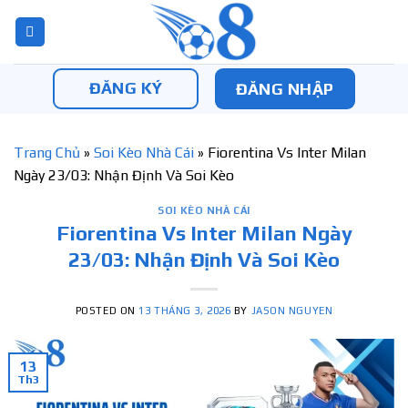
Skip
to
content
ĐĂNG KÝ
ĐĂNG NHẬP
Trang Chủ
»
Soi Kèo Nhà Cái
»
Fiorentina Vs Inter Milan
Ngày 23/03: Nhận Định Và Soi Kèo
SOI KÈO NHÀ CÁI
Fiorentina Vs Inter Milan Ngày
23/03: Nhận Định Và Soi Kèo
POSTED ON
13 THÁNG 3, 2026
BY
JASON NGUYEN
13
Th3