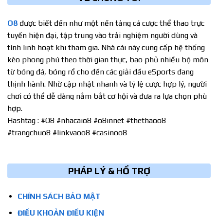
O8
được biết đến như một nền tảng cá cược thể thao trực
tuyến hiện đại, tập trung vào trải nghiệm người dùng và
tính linh hoạt khi tham gia. Nhà cái này cung cấp hệ thống
kèo phong phú theo thời gian thực, bao phủ nhiều bộ môn
từ bóng đá, bóng rổ cho đến các giải đấu eSports đang
thịnh hành. Nhờ cập nhật nhanh và tỷ lệ cược hợp lý, người
chơi có thể dễ dàng nắm bắt cơ hội và đưa ra lựa chọn phù
hợp.
Hashtag : #O8 #nhacaio8 #o8innet #thethaoo8
#trangchuo8 #linkvaoo8 #casinoo8
PHÁP LÝ & HỔ TRỢ
CHÍNH SÁCH BẢO MẬT
ĐIỀU KHOẢN ĐIỀU KIỆN