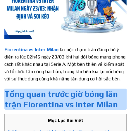
Fiorentina vs Inter Milan
là cuộc chạm trán đáng chú ý
diễn ra lúc 02h45 ngày 23/03 khi hai đội bóng mang phong
cách rất khác nhau tại Serie A. Một bên thiên về kiểm soát
và tổ chức tấn công bài bản, trong khi bên kia lại nổi tiếng
với sự thực dụng cùng khả năng tận dụng cơ hội sắc bén.
Tổng quan trước giờ bóng lăn
trận Fiorentina vs Inter Milan
Mục Lục Bài Viết