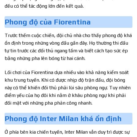
đều có thể tác động lớn đến kết quả.
Phong độ của Fiorentina
Trước thềm cuộc chiến, đội chủ nhà cho thấy phong độ khá
ổn định trong những vòng đấu gần đây. Họ thường thi đấu
tự tin trước các đối thủ ngang tầm và biết cách tạo sức ép
bằng những pha lên bóng từ hai cánh.
Lối chơi của Fiorentina dựa nhiều vào khả năng kiểm soát
khu trung tuyến. Khi có được nhịp độ trận đấu, đội bóng
này có thể khiến đối thủ phải lùi sâu phòng ngự. Tuy nhiên
điểm yếu của họ đôi khi nằm ở khâu phòng ngự khi phải
đối mặt với những pha phản công nhanh.
Phong độ Inter Milan khá ổn định
Ở phía bên kia chiến tuyến, Inter Milan vẫn duy trì được sự