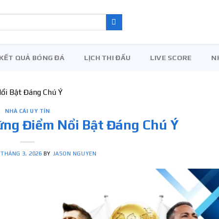
KẾT QUẢ BÓNG ĐÁ
LỊCH THI ĐẤU
LIVE SCORE
N
i Bật Đáng Chú Ý
NHÀ CÁI UY TÍN
ng Điểm Nổi Bật Đáng Chú Ý
 THÁNG 3, 2026
BY
JASON NGUYEN