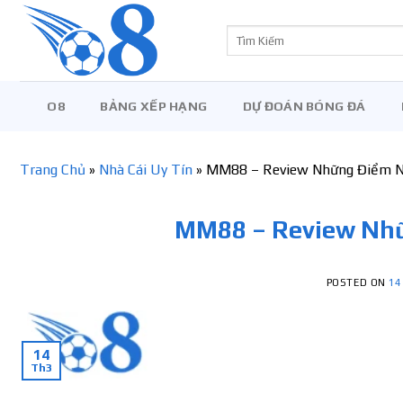
Skip
to
content
O8
BẢNG XẾP HẠNG
DỰ ĐOÁN BÓNG ĐÁ
Trang Chủ
»
Nhà Cái Uy Tín
»
MM88 – Review Những Điểm Nổ
MM88 – Review Nhữ
POSTED ON
14
14
Th3