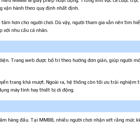
hiểu MM88 là giấy phép hoạt động. Trong lĩnh vực cá cược trực 
g vận hành theo quy định nhất định.
 tâm hơn cho người chơi. Dù vậy, người tham gia vẫn nên tìm hiể
 với nhu cầu cá nhân.
iện. Trang web được bố trí theo hướng đơn giản, giúp người mớ
huyển trang khá mượt. Ngoài ra, hệ thống còn tối ưu trải nghiệm 
ụng máy tính hay thiết bị di động.
n tâm hàng đầu. Tại MM88, nhiều người chơi nhận xét rằng mức 