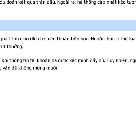
 dự đoán kết quả trận đấu. Ngoài ra, hệ thống cập nhật kèo tươ
.
á trình giao dịch trở nên thuận tiện hơn. Người chơi có thể lự
rút thưởng.
t khi thông tin tài khoản đã được xác minh đầy đủ. Tuy nhiên, n
ững vấn đề không mong muốn.