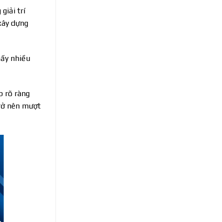
giải trí
xây dựng
hấy nhiều
p rõ ràng
trở nên mượt