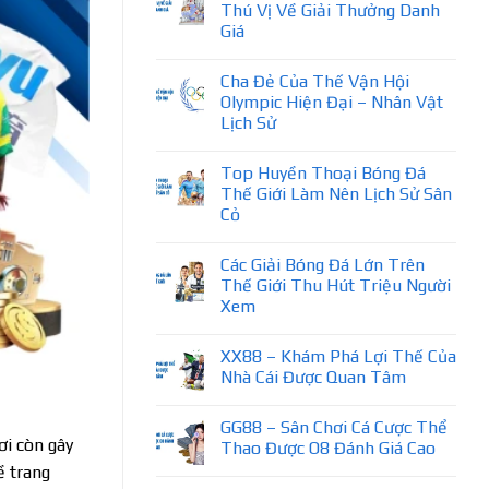
Thú Vị Về Giải Thưởng Danh
Giá
Cha Đẻ Của Thế Vận Hội
Olympic Hiện Đại – Nhân Vật
Lịch Sử
Top Huyền Thoại Bóng Đá
Thế Giới Làm Nên Lịch Sử Sân
Cỏ
Các Giải Bóng Đá Lớn Trên
Thế Giới Thu Hút Triệu Người
Xem
XX88 – Khám Phá Lợi Thế Của
Nhà Cái Được Quan Tâm
GG88 – Sân Chơi Cá Cược Thể
ơi còn gây
Thao Được O8 Đánh Giá Cao
ề trang