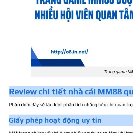
Trang game MM8
Review chi tiết nhà cái MM88 qu
Phần dưới đây sẽ lần lượt phân tích những tiêu chí quan tr
Giấy phép hoạt động uy tín