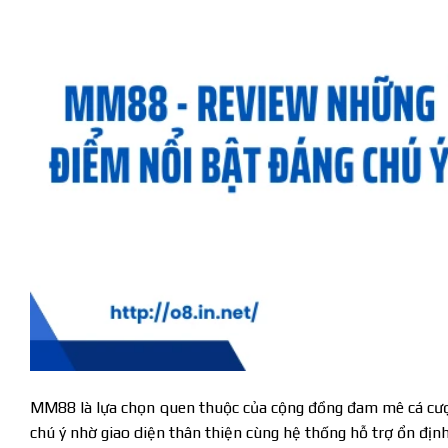
MM88 là lựa chọn quen thuộc của cộng đồng đam mê cá cược t
chú ý nhờ giao diện thân thiện cùng hệ thống hỗ trợ ổn định