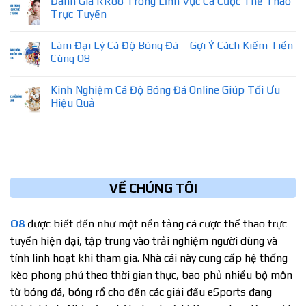
Đánh Giá RR88 Trong Lĩnh Vực Cá Cược Thể Thao
Trực Tuyến
Làm Đại Lý Cá Độ Bóng Đá – Gợi Ý Cách Kiếm Tiền
Cùng O8
Kinh Nghiệm Cá Độ Bóng Đá Online Giúp Tối Ưu
Hiệu Quả
VỀ CHÚNG TÔI
O8
được biết đến như một nền tảng cá cược thể thao trực
tuyến hiện đại, tập trung vào trải nghiệm người dùng và
tính linh hoạt khi tham gia. Nhà cái này cung cấp hệ thống
kèo phong phú theo thời gian thực, bao phủ nhiều bộ môn
từ bóng đá, bóng rổ cho đến các giải đấu eSports đang