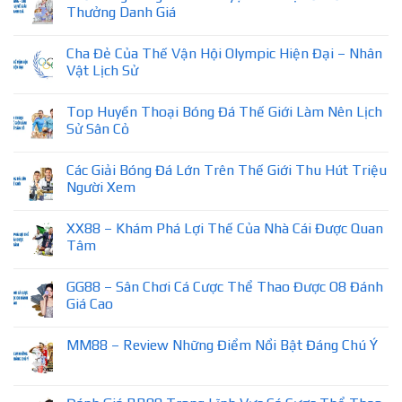
Thưởng Danh Giá
Cha Đẻ Của Thế Vận Hội Olympic Hiện Đại – Nhân
Vật Lịch Sử
Top Huyền Thoại Bóng Đá Thế Giới Làm Nên Lịch
Sử Sân Cỏ
Các Giải Bóng Đá Lớn Trên Thế Giới Thu Hút Triệu
Người Xem
XX88 – Khám Phá Lợi Thế Của Nhà Cái Được Quan
Tâm
GG88 – Sân Chơi Cá Cược Thể Thao Được O8 Đánh
Giá Cao
MM88 – Review Những Điểm Nổi Bật Đáng Chú Ý