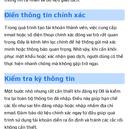
Điền thông tin chính xác
Trong quá trình tạo tài khoản thành viên, việc cung cấp
email hoặc số điện thoại chính xác đóng vai trò rất quan
trọng. Đây là kênh liên lạc chính để hệ thống gửi mã xác
minh hoặc thông báo quan trọng. Nhờ vậy, khi cần khôi
phục mật khẩu hoặc xác nhận giao dịch, người dùng có thể
thực hiện nhanh chóng mà không gặp trở ngại.
Kiểm tra kỹ thông tin
Một bước nhỏ nhưng rất cần thiết khi đăng ký O8 là kiểm
tra lại toàn bộ thông tin đã nhập. Điều này giúp hạn chế
các lỗi như sai tên đăng nhập hoặc nhập nhầm địa chỉ
email. Đảm bảo dữ liệu chính xác ngay từ đầu giúp quá
trình sử dụng tài khoản diễn ra ổn định và tránh các rắc rối
không cần thiết.