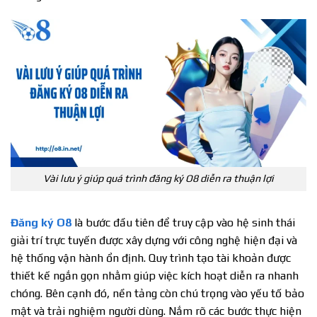
Vài lưu ý giúp quá trình đăng ký O8 diễn ra thuận lợi
Đăng ký O8
là bước đầu tiên để truy cập vào hệ sinh thái
giải trí trực tuyến được xây dựng với công nghệ hiện đại và
hệ thống vận hành ổn định. Quy trình tạo tài khoản được
thiết kế ngắn gọn nhằm giúp việc kích hoạt diễn ra nhanh
chóng. Bên cạnh đó, nền tảng còn chú trọng vào yếu tố bảo
mật và trải nghiệm người dùng. Nắm rõ các bước thực hiện