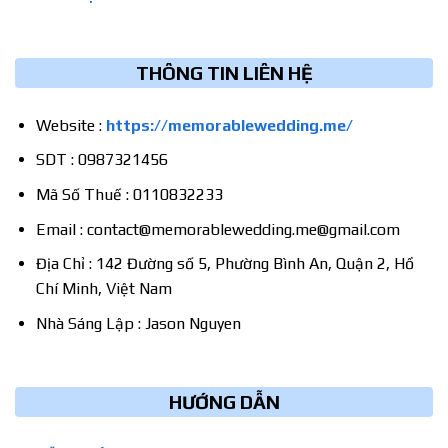
THÔNG TIN LIÊN HỆ
Website :
https://memorablewedding.me/
SDT : 0987321456
Mã Số Thuế : 0110832233
Email :
contact@memorablewedding.me
@gmail.com
Địa Chỉ : 142 Đường số 5, Phường Bình An, Quận 2, Hồ
Chí Minh, Việt Nam
Nhà Sáng Lập : Jason Nguyen
HƯỚNG DẪN