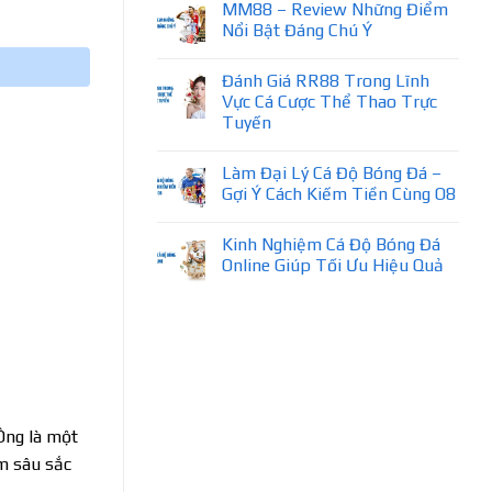
MM88 – Review Những Điểm
Nổi Bật Đáng Chú Ý
Đánh Giá RR88 Trong Lĩnh
Vực Cá Cược Thể Thao Trực
Tuyến
Làm Đại Lý Cá Độ Bóng Đá –
Gợi Ý Cách Kiếm Tiền Cùng O8
Kinh Nghiệm Cá Độ Bóng Đá
Online Giúp Tối Ưu Hiệu Quả
 Ông là một
âm sâu sắc