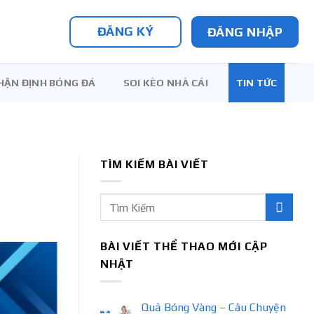
ĐĂNG KÝ
ĐĂNG NHẬP
HẬN ĐỊNH BÓNG ĐÁ
SOI KÈO NHÀ CÁI
TIN TỨC
TÌM KIẾM BÀI VIẾT
BÀI VIẾT THỂ THAO MỚI CẬP
NHẬT
Quả Bóng Vàng – Câu Chuyện