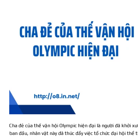
Cha đẻ của thế vận hội Olympic hiện đại là người đã khởi x
ban đầu, nhân vật này đã thúc đẩy việc tổ chức đại hội thể 