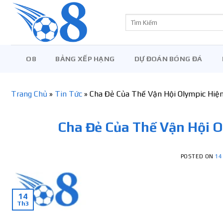
Skip
to
content
O8
BẢNG XẾP HẠNG
DỰ ĐOÁN BÓNG ĐÁ
Trang Chủ
»
Tin Tức
»
Cha Đẻ Của Thế Vận Hội Olympic Hiện
Cha Đẻ Của Thế Vận Hội O
POSTED ON
14
14
Th3