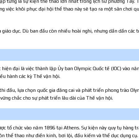
ạp từng là sự kiện thể thao lớn nhất trong lịch sử phương Tây. 
g việc khôi phục đại hội thể thao này sẽ tạo ra một sân chơi qu
và giáo dục. Dù ban đầu còn nhiều hoài nghi, nhưng dần dần các t
 hiện đại là việc thành lập Ủy ban Olympic Quốc tế (IOC) vào n
iều hành các kỳ Thế vận hội.
 thi đấu, lựa chọn quốc gia đăng cai và phát triển phong trào Oly
 vững chắc cho sự phát triển lâu dài của Thế vận hội.
ược tổ chức vào năm 1896 tại Athens. Sự kiện này quy tụ hàng t
n thể thao như điền kinh, bơi lội, đấu kiếm và thể dục dụng cụ.