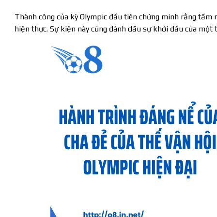
Thành công của kỳ Olympic đầu tiên chứng minh rằng tầm nh
hiện thực. Sự kiện này cũng đánh dấu sự khởi đầu của một 