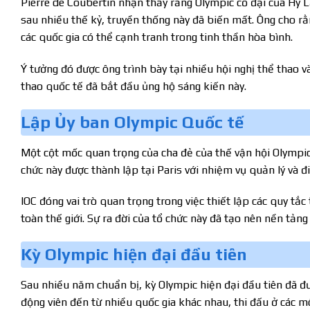
Pierre de Coubertin nhận thấy rằng Olympic cổ đại của Hy L
sau nhiều thế kỷ, truyền thống này đã biến mất. Ông cho rằn
các quốc gia có thể cạnh tranh trong tinh thần hòa bình.
Ý tưởng đó được ông trình bày tại nhiều hội nghị thể thao 
thao quốc tế đã bắt đầu ủng hộ sáng kiến này.
Lập Ủy ban Olympic Quốc tế
Một cột mốc quan trọng của cha đẻ của thế vận hội Olympic
chức này được thành lập tại Paris với nhiệm vụ quản lý và đ
IOC đóng vai trò quan trọng trong việc thiết lập các quy tắc
toàn thế giới. Sự ra đời của tổ chức này đã tạo nên nền tảng
Kỳ Olympic hiện đại đầu tiên
Sau nhiều năm chuẩn bị, kỳ Olympic hiện đại đầu tiên đã đ
động viên đến từ nhiều quốc gia khác nhau, thi đấu ở các mô