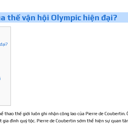
ủa thế vận hội Olympic hiện đại?
 đại?
i
hể thao thế giới luôn ghi nhận công lao của Pierre de Coubertin.
t gia đình quý tộc. Pierre de Coubertin sớm thể hiện sự quan t
.