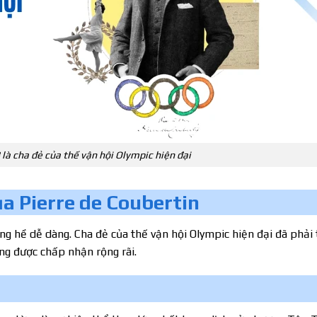
 là cha đẻ của thế vận hội Olympic hiện đại
a Pierre de Coubertin
ng hề dễ dàng. Cha đẻ của thế vận hội Olympic hiện đại đã phải 
ng được chấp nhận rộng rãi.