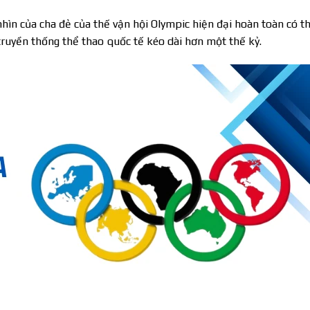
ìn của cha đẻ của thế vận hội Olympic hiện đại hoàn toàn có th
truyền thống thể thao quốc tế kéo dài hơn một thế kỷ.