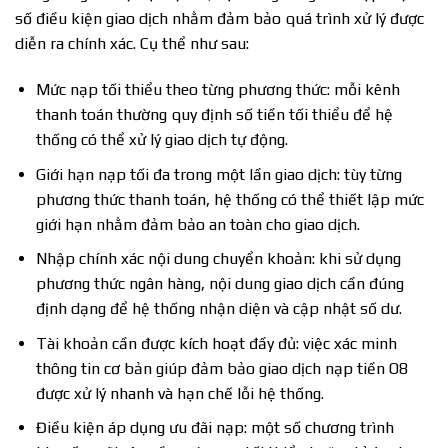
số điều kiện giao dịch nhằm đảm bảo quá trình xử lý được
diễn ra chính xác. Cụ thể như sau:
Mức nạp tối thiểu theo từng phương thức: mỗi kênh
thanh toán thường quy định số tiền tối thiểu để hệ
thống có thể xử lý giao dịch tự động.
Giới hạn nạp tối đa trong một lần giao dịch: tùy từng
phương thức thanh toán, hệ thống có thể thiết lập mức
giới hạn nhằm đảm bảo an toàn cho giao dịch.
Nhập chính xác nội dung chuyển khoản: khi sử dụng
phương thức ngân hàng, nội dung giao dịch cần đúng
định dạng để hệ thống nhận diện và cập nhật số dư.
Tài khoản cần được kích hoạt đầy đủ: việc xác minh
thông tin cơ bản giúp đảm bảo giao dịch nạp tiền O8
được xử lý nhanh và hạn chế lỗi hệ thống.
Điều kiện áp dụng ưu đãi nạp: một số chương trình