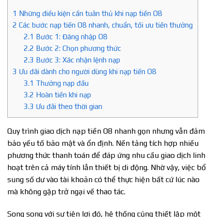
1
Những điều kiện cần tuân thủ khi nạp tiền O8
2
Các bước nạp tiền O8 nhanh, chuẩn, tối ưu tiền thưởng
2.1
Bước 1: Đăng nhập O8
2.2
Bước 2: Chọn phương thức
2.3
Bước 3: Xác nhận lệnh nạp
3
Ưu đãi dành cho người dùng khi nạp tiền O8
3.1
Thưởng nạp đầu
3.2
Hoàn tiền khi nạp
3.3
Ưu đãi theo thời gian
Quy trình giao dịch nạp tiền O8 nhanh gọn nhưng vẫn đảm
bảo yếu tố bảo mật và ổn định. Nền tảng tích hợp nhiều
phương thức thanh toán để đáp ứng nhu cầu giao dịch linh
hoạt trên cả máy tính lẫn thiết bị di động. Nhờ vậy, việc bổ
sung số dư vào tài khoản có thể thực hiện bất cứ lúc nào
mà không gặp trở ngại về thao tác.
Song song với sự tiện lợi đó, hệ thống cũng thiết lập một