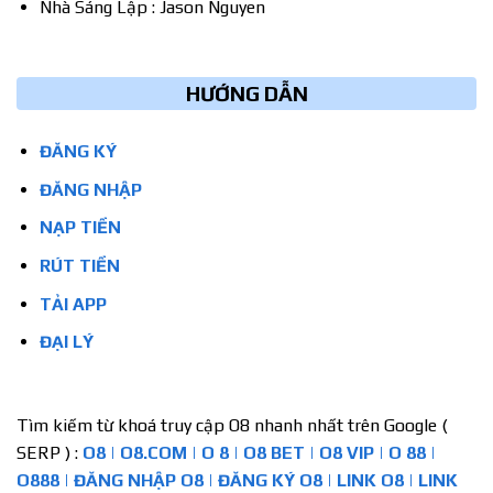
Nhà Sáng Lập : Jason Nguyen
HƯỚNG DẪN
ĐĂNG KÝ
ĐĂNG NHẬP
NẠP TIỀN
RÚT TIỀN
TẢI APP
ĐẠI LÝ
Tìm kiếm từ khoá truy cập O8 nhanh nhất trên Google (
SERP ) :
O8 | O8.COM | O 8 | O8 BET | O8 VIP | O 88 |
O888 | ĐĂNG NHẬP O8 | ĐĂNG KÝ O8 | LINK O8 | LINK