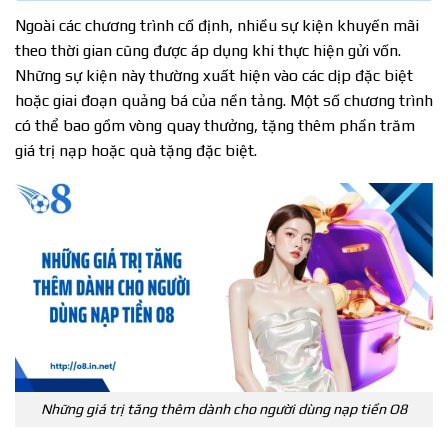
Ngoài các chương trình cố định, nhiều sự kiện khuyến mãi
theo thời gian cũng được áp dụng khi thực hiện gửi vốn.
Những sự kiện này thường xuất hiện vào các dịp đặc biệt
hoặc giai đoạn quảng bá của nền tảng. Một số chương trình
có thể bao gồm vòng quay thưởng, tặng thêm phần trăm
giá trị nạp hoặc quà tặng đặc biệt.
Những giá trị tăng thêm dành cho người dùng nạp tiền O8