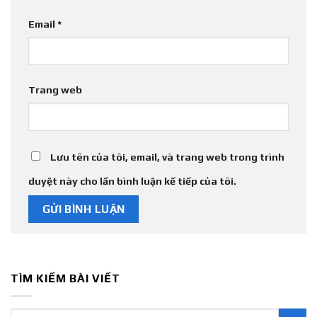
Email
*
Trang web
Lưu tên của tôi, email, và trang web trong trình
duyệt này cho lần bình luận kế tiếp của tôi.
TÌM KIẾM BÀI VIẾT