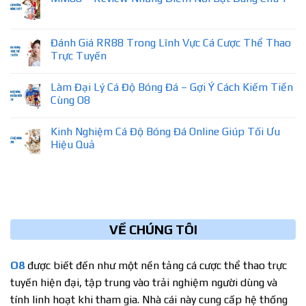
Đánh Giá RR88 Trong Lĩnh Vực Cá Cược Thể Thao
Trực Tuyến
Làm Đại Lý Cá Độ Bóng Đá – Gợi Ý Cách Kiếm Tiền
Cùng O8
Kinh Nghiệm Cá Độ Bóng Đá Online Giúp Tối Ưu
Hiệu Quả
VỀ CHÚNG TÔI
O8
được biết đến như một nền tảng cá cược thể thao trực
tuyến hiện đại, tập trung vào trải nghiệm người dùng và
tính linh hoạt khi tham gia. Nhà cái này cung cấp hệ thống