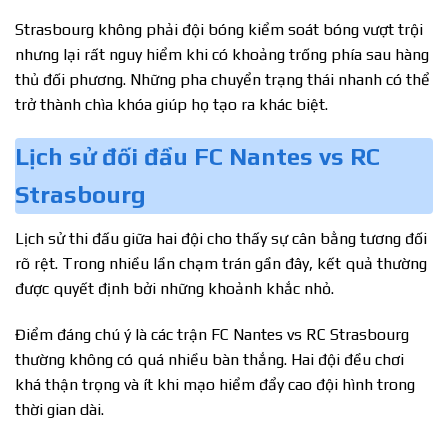
Strasbourg không phải đội bóng kiểm soát bóng vượt trội
nhưng lại rất nguy hiểm khi có khoảng trống phía sau hàng
thủ đối phương. Những pha chuyển trạng thái nhanh có thể
trở thành chìa khóa giúp họ tạo ra khác biệt.
Lịch sử đối đầu FC Nantes vs RC
Strasbourg
Lịch sử thi đấu giữa hai đội cho thấy sự cân bằng tương đối
rõ rệt. Trong nhiều lần chạm trán gần đây, kết quả thường
được quyết định bởi những khoảnh khắc nhỏ.
Điểm đáng chú ý là các trận FC Nantes vs RC Strasbourg
thường không có quá nhiều bàn thắng. Hai đội đều chơi
khá thận trọng và ít khi mạo hiểm đẩy cao đội hình trong
thời gian dài.