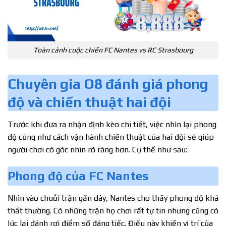
Toàn cảnh cuộc chiến FC Nantes vs RC Strasbourg
Chuyên gia O8 đánh giá phong
độ và chiến thuật hai đội
Trước khi đưa ra nhận định kèo chi tiết, việc nhìn lại phong
độ cũng như cách vận hành chiến thuật của hai đội sẽ giúp
người chơi có góc nhìn rõ ràng hơn. Cụ thể như sau:
Phong độ của FC Nantes
Nhìn vào chuỗi trận gần đây, Nantes cho thấy phong độ khá
thất thường. Có những trận họ chơi rất tự tin nhưng cũng có
lúc lại đánh rơi điểm số đáng tiếc. Điều này khiến vị trí của