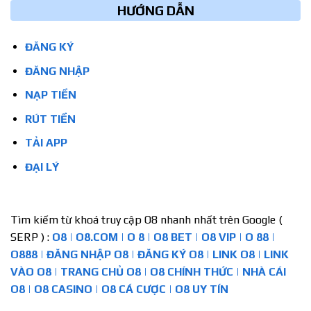
HƯỚNG DẪN
ĐĂNG KÝ
ĐĂNG NHẬP
NẠP TIỀN
RÚT TIỀN
TẢI APP
ĐẠI LÝ
Tìm kiếm từ khoá truy cập O8 nhanh nhất trên Google (
SERP ) :
O8 | O8.COM | O 8 | O8 BET | O8 VIP | O 88 |
O888 | ĐĂNG NHẬP O8 | ĐĂNG KÝ O8 | LINK O8 | LINK
VÀO O8 | TRANG CHỦ O8 | O8 CHÍNH THỨC | NHÀ CÁI
O8 | O8 CASINO | O8 CÁ CƯỢC | O8 UY TÍN