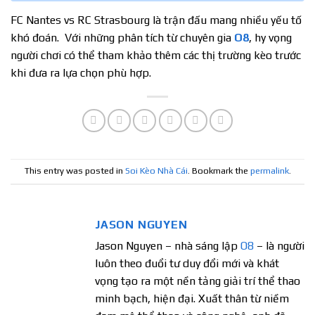
FC Nantes vs RC Strasbourg là trận đấu mang nhiều yếu tố
khó đoán. Với những phân tích từ chuyên gia
O8
, hy vọng
người chơi có thể tham khảo thêm các thị trường kèo trước
khi đưa ra lựa chọn phù hợp.
This entry was posted in
Soi Kèo Nhà Cái
. Bookmark the
permalink
.
JASON NGUYEN
Jason Nguyen – nhà sáng lập
O8
– là người
luôn theo đuổi tư duy đổi mới và khát
vọng tạo ra một nền tảng giải trí thể thao
minh bạch, hiện đại. Xuất thân từ niềm