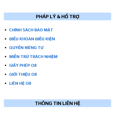
PHÁP LÝ & HỔ TRỢ
CHÍNH SÁCH BẢO MẬT
ĐIỀU KHOẢN ĐIỀU KIỆN
QUYỀN RIÊNG TƯ
MIỄN TRỪ TRÁCH NHIỆM
GIẤY PHÉP O8
GIỚI THIỆU O8
LIÊN HỆ O8
THÔNG TIN LIÊN HỆ