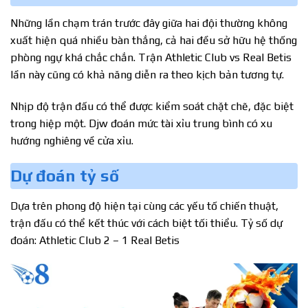
Những lần chạm trán trước đây giữa hai đội thường không
xuất hiện quá nhiều bàn thắng, cả hai đều sở hữu hệ thống
phòng ngự khá chắc chắn. Trận Athletic Club vs Real Betis
lần này cũng có khả năng diễn ra theo kịch bản tương tự.
Nhịp độ trận đấu có thể được kiểm soát chặt chẽ, đặc biệt
trong hiệp một. Djw đoán mức tài xỉu trung bình có xu
hướng nghiêng về cửa xỉu.
Dự đoán tỷ số
Dựa trên phong độ hiện tại cùng các yếu tố chiến thuật,
trận đấu có thể kết thúc với cách biệt tối thiểu. Tỷ số dự
đoán: Athletic Club 2 – 1 Real Betis