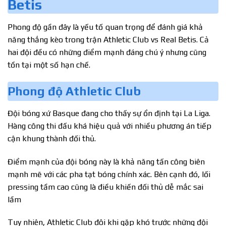
Betis
Phong độ gần đây là yếu tố quan trọng để đánh giá khả
năng thắng kèo trong trận Athletic Club vs Real Betis. Cả
hai đội đều có những điểm mạnh đáng chú ý nhưng cũng
tồn tại một số hạn chế.
Phong độ Athletic Club
Đội bóng xứ Basque đang cho thấy sự ổn định tại La Liga.
Hàng công thi đấu khá hiệu quả với nhiều phương án tiếp
cận khung thành đối thủ.
Điểm mạnh của đội bóng này là khả năng tấn công biên
mạnh mẽ với các pha tạt bóng chính xác. Bên cạnh đó, lối
pressing tầm cao cũng là điều khiến đối thủ dễ mắc sai
lầm
Tuy nhiên, Athletic Club đôi khi gặp khó trước những đội