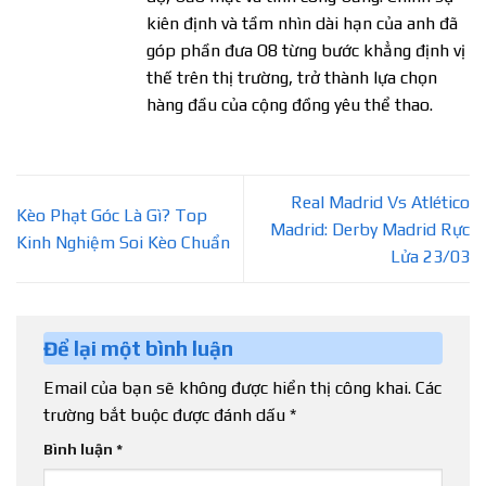
kiên định và tầm nhìn dài hạn của anh đã
góp phần đưa O8 từng bước khẳng định vị
thế trên thị trường, trở thành lựa chọn
hàng đầu của cộng đồng yêu thể thao.
Real Madrid Vs Atlético
Kèo Phạt Góc Là Gì? Top
Madrid: Derby Madrid Rực
Kinh Nghiệm Soi Kèo Chuẩn
Lửa 23/03
Để lại một bình luận
Email của bạn sẽ không được hiển thị công khai.
Các
trường bắt buộc được đánh dấu
*
Bình luận
*