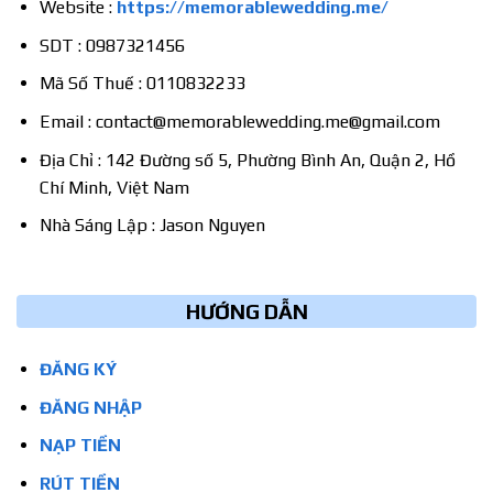
Website :
https://memorablewedding.me/
SDT : 0987321456
Mã Số Thuế : 0110832233
Email :
contact@memorablewedding.me
@gmail.com
Địa Chỉ : 142 Đường số 5, Phường Bình An, Quận 2, Hồ
Chí Minh, Việt Nam
Nhà Sáng Lập : Jason Nguyen
HƯỚNG DẪN
ĐĂNG KÝ
ĐĂNG NHẬP
NẠP TIỀN
RÚT TIỀN